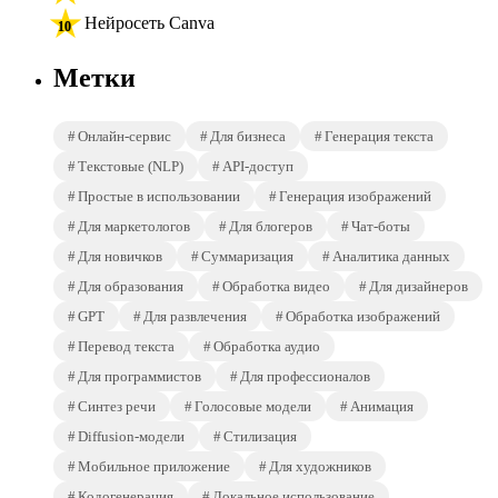
Нейросеть Canva
Метки
Онлайн-сервис
Для бизнеса
Генерация текста
Текстовые (NLP)
API-доступ
Простые в использовании
Генерация изображений
Для маркетологов
Для блогеров
Чат-боты
Для новичков
Суммаризация
Аналитика данных
Для образования
Обработка видео
Для дизайнеров
GPT
Для развлечения
Обработка изображений
Перевод текста
Обработка аудио
Для программистов
Для профессионалов
Синтез речи
Голосовые модели
Анимация
Diffusion-модели
Стилизация
Мобильное приложение
Для художников
Кодогенерация
Локальное использование