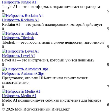
Нейросеть Jungle AI
Jungle AI — это платформа, которая помогает операторам
0
5
Нейросеть Reclaim AI
Reclaim AI — это умный планировщик, который действует
0
5
Нейросеть Tiledesk
Tiledesk — это любопытный пример нейросети, заточенной
0
9
Нейросеть Level AI
Level AI — это инструмент, который учится понимать
0
9
Нейросеть AutomateClips
Представьте, что ваш ИИ-агент или скрипт может
самостоятельно
0
7
Нейросеть Medio AI
Medio AI позиционирует себя как инструмент для бизнеса
0
6
© 2026 Мой Искусственный Интеллект