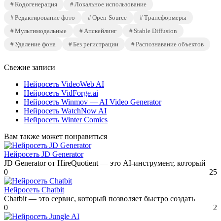
Кодогенерация
Локальное использование
Редактирование фото
Open-Source
Трансформеры
Мультимодальные
Апскейлинг
Stable Diffusion
Удаление фона
Без регистрации
Распознавание объектов
Свежие записи
Нейросеть VideoWeb AI
Нейросеть VidForge.ai
Нейросеть Winmov — AI Video Generator
Нейросеть WatchNow AI
Нейросеть Winter Comics
Вам также может понравиться
Нейросеть JD Generator
JD Generator от HireQuotient — это AI-инструмент, который
0
25
Нейросеть Chatbit
Chatbit — это сервис, который позволяет быстро создать
0
2