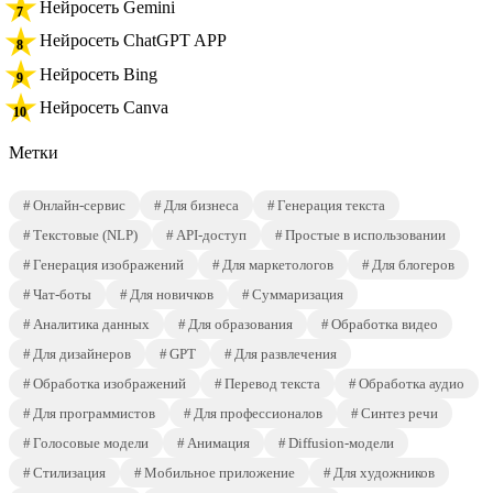
Нейросеть Gemini
Нейросеть ChatGPT APP
Нейросеть Bing
Нейросеть Canva
Метки
Онлайн-сервис
Для бизнеса
Генерация текста
Текстовые (NLP)
API-доступ
Простые в использовании
Генерация изображений
Для маркетологов
Для блогеров
Чат-боты
Для новичков
Суммаризация
Аналитика данных
Для образования
Обработка видео
Для дизайнеров
GPT
Для развлечения
Обработка изображений
Перевод текста
Обработка аудио
Для программистов
Для профессионалов
Синтез речи
Голосовые модели
Анимация
Diffusion-модели
Стилизация
Мобильное приложение
Для художников