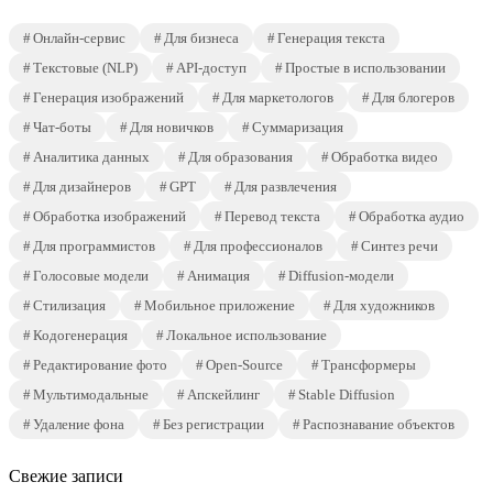
Онлайн-сервис
Для бизнеса
Генерация текста
Текстовые (NLP)
API-доступ
Простые в использовании
Генерация изображений
Для маркетологов
Для блогеров
Чат-боты
Для новичков
Суммаризация
Аналитика данных
Для образования
Обработка видео
Для дизайнеров
GPT
Для развлечения
Обработка изображений
Перевод текста
Обработка аудио
Для программистов
Для профессионалов
Синтез речи
Голосовые модели
Анимация
Diffusion-модели
Стилизация
Мобильное приложение
Для художников
Кодогенерация
Локальное использование
Редактирование фото
Open-Source
Трансформеры
Мультимодальные
Апскейлинг
Stable Diffusion
Удаление фона
Без регистрации
Распознавание объектов
Свежие записи