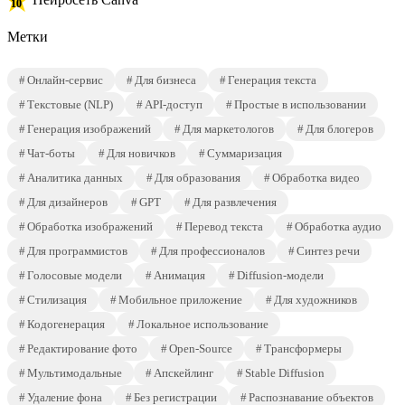
Метки
Онлайн-сервис
Для бизнеса
Генерация текста
Текстовые (NLP)
API-доступ
Простые в использовании
Генерация изображений
Для маркетологов
Для блогеров
Чат-боты
Для новичков
Суммаризация
Аналитика данных
Для образования
Обработка видео
Для дизайнеров
GPT
Для развлечения
Обработка изображений
Перевод текста
Обработка аудио
Для программистов
Для профессионалов
Синтез речи
Голосовые модели
Анимация
Diffusion-модели
Стилизация
Мобильное приложение
Для художников
Кодогенерация
Локальное использование
Редактирование фото
Open-Source
Трансформеры
Мультимодальные
Апскейлинг
Stable Diffusion
Удаление фона
Без регистрации
Распознавание объектов