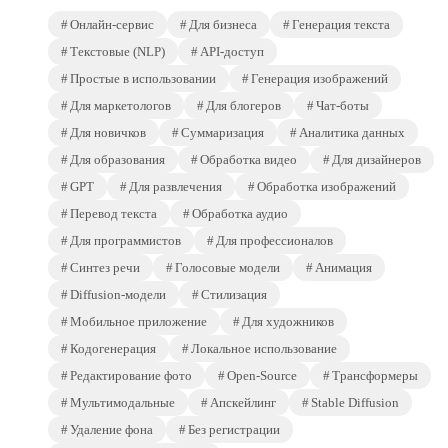
Онлайн-сервис
Для бизнеса
Генерация текста
Текстовые (NLP)
API-доступ
Простые в использовании
Генерация изображений
Для маркетологов
Для блогеров
Чат-боты
Для новичков
Суммаризация
Аналитика данных
Для образования
Обработка видео
Для дизайнеров
GPT
Для развлечения
Обработка изображений
Перевод текста
Обработка аудио
Для программистов
Для профессионалов
Синтез речи
Голосовые модели
Анимация
Diffusion-модели
Стилизация
Мобильное приложение
Для художников
Кодогенерация
Локальное использование
Редактирование фото
Open-Source
Трансформеры
Мультимодальные
Апскейлинг
Stable Diffusion
Удаление фона
Без регистрации