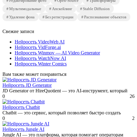
Редактирование фото
Open-Source
Трансформеры
Мультимодальные
Апскейлинг
Stable Diffusion
Удаление фона
Без регистрации
Распознавание объектов
Свежие записи
Нейросеть VideoWeb AI
Нейросеть VidForge.ai
Нейросеть Winmov — AI Video Generator
Нейросеть WatchNow AI
Нейросеть Winter Comics
Вам также может понравиться
Нейросеть JD Generator
JD Generator от HireQuotient — это AI-инструмент, который
0
26
Нейросеть Chatbit
Chatbit — это сервис, который позволяет быстро создать
0
2
Нейросеть Jungle AI
Jungle AI — это платформа, которая помогает операторам