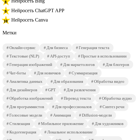
Нейросеть Bing
Нейросеть ChatGPT APP
Нейросеть Canva
Метки
Онлайн-сервис
Для бизнеса
Генерация текста
Текстовые (NLP)
API-доступ
Простые в использовании
Генерация изображений
Для маркетологов
Для блогеров
Чат-боты
Для новичков
Суммаризация
Аналитика данных
Для образования
Обработка видео
Для дизайнеров
GPT
Для развлечения
Обработка изображений
Перевод текста
Обработка аудио
Для программистов
Для профессионалов
Синтез речи
Голосовые модели
Анимация
Diffusion-модели
Стилизация
Мобильное приложение
Для художников
Кодогенерация
Локальное использование