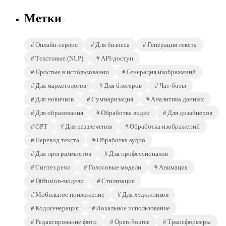
Метки
Онлайн-сервис
Для бизнеса
Генерация текста
Текстовые (NLP)
API-доступ
Простые в использовании
Генерация изображений
Для маркетологов
Для блогеров
Чат-боты
Для новичков
Суммаризация
Аналитика данных
Для образования
Обработка видео
Для дизайнеров
GPT
Для развлечения
Обработка изображений
Перевод текста
Обработка аудио
Для программистов
Для профессионалов
Синтез речи
Голосовые модели
Анимация
Diffusion-модели
Стилизация
Мобильное приложение
Для художников
Кодогенерация
Локальное использование
Редактирование фото
Open-Source
Трансформеры