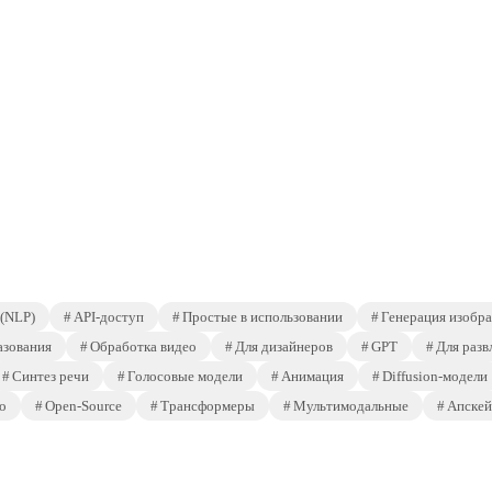
 (NLP)
API-доступ
Простые в использовании
Генерация изобр
азования
Обработка видео
Для дизайнеров
GPT
Для разв
Синтез речи
Голосовые модели
Анимация
Diffusion-модели
о
Open-Source
Трансформеры
Мультимодальные
Апскей