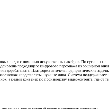
овых видео с помощью искусственных актёров. По сути, вы пишет
подбираешь подходящего цифрового персонажа из обширной библи
ли дорабатывать. Платформа заточена под практические задачи:
зволяющая «подставлять» нужные лица. Система поддерживает не
нок, а целый конвейер по производству видеоконтента, где от т
а его основе делает готовый ролик с говорящим человеком.