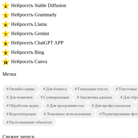
Нейросеть Stable Diffusion
Нейросеть Grammarly
Нейросеть Llama
Нейросеть Gemini
Нейросеть ChatGPT APP
Нейросеть Bing
Нейросеть Canva
Метки
Онлайн-сервис
Для бизнеса
Генерация текста
Текстовые
Для новичков
Суммаризация
Аналитика данных
Для обр
Обработка аудио
Для программистов
Для профессионалов
Кодогенерация
Локальное использование
Редактирование фот
Распознавание объектов
Свежие записи