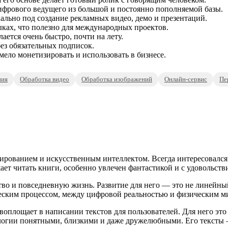
фрового ведущего из большой и постоянно пополняемой базы.
льно под создание рекламных видео, демо и презентаций.
ках, что полезно для международных проектов.
ается очень быстро, почти на лету.
без обязательных подписок.
ело монетизировать и использовать в бизнесе.
ния
Обработка видео
Обработка изображений
Онлайн-сервис
Пе
ированием и искусственным интеллектом. Всегда интересовался
ает читать книги, особенно увлечен фантастикой и с удовольств
во и повседневную жизнь. Развитие для него — это не линейный 
еским процессом, между цифровой реальностью и физическим м
оплощает в написании текстов для пользователей. Для него это 
нологии понятными, близкими и даже дружелюбными. Его текст