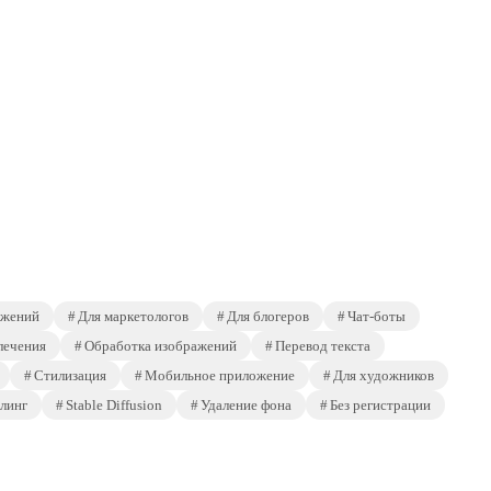
ажений
Для маркетологов
Для блогеров
Чат-боты
лечения
Обработка изображений
Перевод текста
Стилизация
Мобильное приложение
Для художников
линг
Stable Diffusion
Удаление фона
Без регистрации