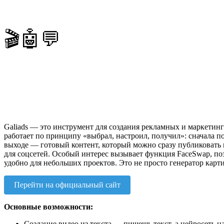
🎬🤖💬
Galiads — это инструмент для создания рекламных и маркетинг
работает по принципу «выбрал, настроил, получил»: сначала 
выходе — готовый контент, который можно сразу публиковать и
для соцсетей. Особый интерес вызывает функция FaceSwap, по
удобно для небольших проектов. Это не просто генератор карти
Перейти на официальный сайт
Основные возможности:
Создание видео из текста — пишешь текст, а нейросеть н