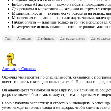
Библиотека AI-актёров — можно выбрать подходящего ци
Для рекламы и маркетинга — заточили инструмент специа
Мультиязычность — актёры могут говорить на разных язы
Мгновенная генерация — не надо ждать часами, видео дел
Гибкая оплата — платишь только за то, что использовал, 
Коммерческое использование — готовые ролики можно см
Trial
Анимация
Для бизнеса
Для маркетологов
Для образова
Александр Соколов
Окончил университет по специальности, связанной с программ
поесть и писать тексты для пользователей. Прочитал и продолж
Он анализирует технологии через призму их влияния на общест
разрозненными областями: между строгим алгоритмом и творч
Свою глубокую экспертизу и страсть к инновациям Александр в
умеет находить точные слова и метафоры, чтобы сделать тех