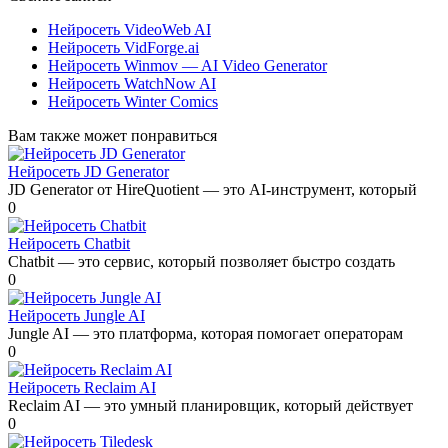
Нейросеть VideoWeb AI
Нейросеть VidForge.ai
Нейросеть Winmov — AI Video Generator
Нейросеть WatchNow AI
Нейросеть Winter Comics
Вам также может понравиться
Нейросеть JD Generator
JD Generator от HireQuotient — это AI-инструмент, который
0
Нейросеть Chatbit
Chatbit — это сервис, который позволяет быстро создать
0
Нейросеть Jungle AI
Jungle AI — это платформа, которая помогает операторам
0
Нейросеть Reclaim AI
Reclaim AI — это умный планировщик, который действует
0