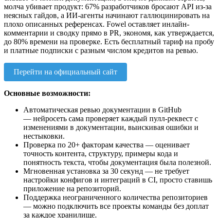
молча убивает продукт: 67% разработчиков бросают API из-за
неясных гайдов, а ИИ-агенты начинают галлюцинировать на
плохо описанных референсах. Fowel оставляет инлайн-
комментарии и сводку прямо в PR, экономя, как утверждается,
до 80% времени на проверке. Есть бесплатный тариф на пробу
и платные подписки с разным числом кредитов на ревью.
Перейти на официальный сайт
Основные возможности:
Автоматическая ревью документации в GitHub
— нейросеть сама проверяет каждый пулл-реквест с
изменениями в документации, выискивая ошибки и
нестыковки.
Проверка по 20+ факторам качества — оценивает
точность контента, структуру, примеры кода и
понятность текста, чтобы документация была полезной.
Мгновенная установка за 30 секунд — не требует
настройки конфигов и интеграций в CI, просто ставишь
приложение на репозиторий.
Поддержка неограниченного количества репозиториев
— можно подключить все проекты команды без доплат
за каждое хранилище.