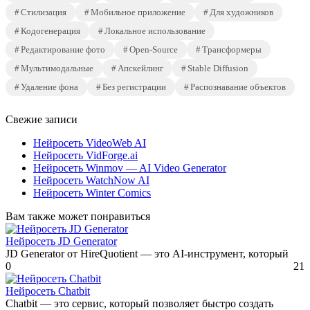
Стилизация
Мобильное приложение
Для художников
Кодогенерация
Локальное использование
Редактирование фото
Open-Source
Трансформеры
Мультимодальные
Апскейлинг
Stable Diffusion
Удаление фона
Без регистрации
Распознавание объектов
Свежие записи
Нейросеть VideoWeb AI
Нейросеть VidForge.ai
Нейросеть Winmov — AI Video Generator
Нейросеть WatchNow AI
Нейросеть Winter Comics
Вам также может понравиться
Нейросеть JD Generator
JD Generator от HireQuotient — это AI-инструмент, который
0
21
Нейросеть Chatbit
Chatbit — это сервис, который позволяет быстро создать