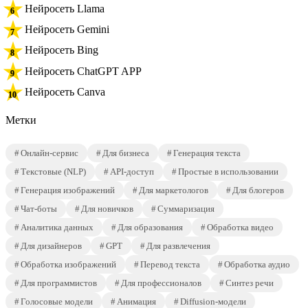
Нейросеть Llama
Нейросеть Gemini
Нейросеть Bing
Нейросеть ChatGPT APP
Нейросеть Canva
Метки
Онлайн-сервис
Для бизнеса
Генерация текста
Текстовые (NLP)
API-доступ
Простые в использовании
Генерация изображений
Для маркетологов
Для блогеров
Чат-боты
Для новичков
Суммаризация
Аналитика данных
Для образования
Обработка видео
Для дизайнеров
GPT
Для развлечения
Обработка изображений
Перевод текста
Обработка аудио
Для программистов
Для профессионалов
Синтез речи
Голосовые модели
Анимация
Diffusion-модели