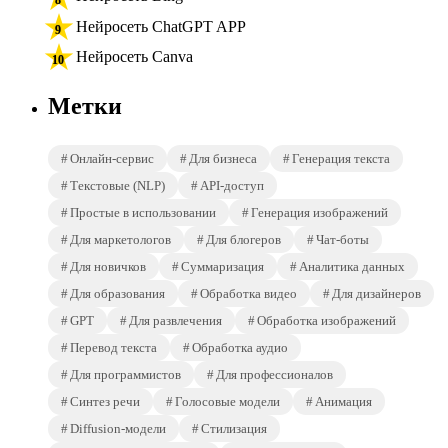
Нейросеть ChatGPT APP
Нейросеть Canva
Метки
Онлайн-сервис
Для бизнеса
Генерация текста
Текстовые (NLP)
API-доступ
Простые в использовании
Генерация изображений
Для маркетологов
Для блогеров
Чат-боты
Для новичков
Суммаризация
Аналитика данных
Для образования
Обработка видео
Для дизайнеров
GPT
Для развлечения
Обработка изображений
Перевод текста
Обработка аудио
Для программистов
Для профессионалов
Синтез речи
Голосовые модели
Анимация
Diffusion-модели
Стилизация