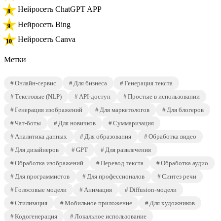
Нейросеть ChatGPT APP
Нейросеть Bing
Нейросеть Canva
Метки
Онлайн-сервис
Для бизнеса
Генерация текста
Текстовые (NLP)
API-доступ
Простые в использовании
Генерация изображений
Для маркетологов
Для блогеров
Чат-боты
Для новичков
Суммаризация
Аналитика данных
Для образования
Обработка видео
Для дизайнеров
GPT
Для развлечения
Обработка изображений
Перевод текста
Обработка аудио
Для программистов
Для профессионалов
Синтез речи
Голосовые модели
Анимация
Diffusion-модели
Стилизация
Мобильное приложение
Для художников
Кодогенерация
Локальное использование