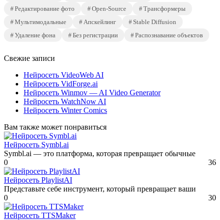
Редактирование фото
Open-Source
Трансформеры
Мультимодальные
Апскейлинг
Stable Diffusion
Удаление фона
Без регистрации
Распознавание объектов
Свежие записи
Нейросеть VideoWeb AI
Нейросеть VidForge.ai
Нейросеть Winmov — AI Video Generator
Нейросеть WatchNow AI
Нейросеть Winter Comics
Вам также может понравиться
Нейросеть Symbl.ai
Symbl.ai — это платформа, которая превращает обычные
0
36
Нейросеть PlaylistAI
Представьте себе инструмент, который превращает ваши
0
30
Нейросеть TTSMaker