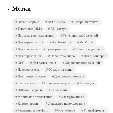
Метки
Онлайн-сервис
Для бизнеса
Генерация текста
Текстовые (NLP)
API-доступ
Простые в использовании
Генерация изображений
Для маркетологов
Для блогеров
Чат-боты
Для новичков
Суммаризация
Аналитика данных
Для образования
Обработка видео
Для дизайнеров
GPT
Для развлечения
Обработка изображений
Перевод текста
Обработка аудио
Для программистов
Для профессионалов
Синтез речи
Голосовые модели
Анимация
Diffusion-модели
Стилизация
Мобильное приложение
Для художников
Кодогенерация
Локальное использование
Редактирование фото
Open-Source
Трансформеры