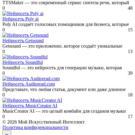
TTSMaker — это современный сервис синтеза речи, который
0
48
Нейросеть Poly ai
Poly AI создаёт голосовых помощников для бизнеса, которые
0
15
Нейросеть Getsound
Getsound — это приложение, которое создаёт уникальные
0
13
Нейросеть Soundful
Soundful — это нейросеть для генерации музыки, которая
0
39
Нейросеть Audioread.com
Представьте, что любая статья, документ или даже длинное
0
18
Нейросеть MusicCreator AI
MusicCreator AI — это целый комбайн для создания музыки
0
17
© 2026 Мой Искусственный Интеллект
Политика конфиденциальности