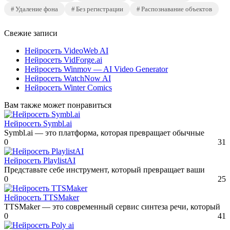
Удаление фона
Без регистрации
Распознавание объектов
Свежие записи
Нейросеть VideoWeb AI
Нейросеть VidForge.ai
Нейросеть Winmov — AI Video Generator
Нейросеть WatchNow AI
Нейросеть Winter Comics
Вам также может понравиться
Нейросеть Symbl.ai
Symbl.ai — это платформа, которая превращает обычные
0
31
Нейросеть PlaylistAI
Представьте себе инструмент, который превращает ваши
0
25
Нейросеть TTSMaker
TTSMaker — это современный сервис синтеза речи, который
0
41