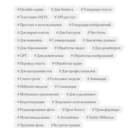
Онлайн-сервис
Для бизнеса
Генерация текста
Текстовые (NLP)
API-доступ
Простые в использовании
Генерация изображений
Для маркетологов
Для блогеров
Чат-боты
Для новичков
Суммаризация
Аналитика данных
Для образования
Обработка видео
Для дизайнеров
GPT
Для развлечения
Обработка изображений
Перевод текста
Обработка аудио
Для программистов
Для профессионалов
Синтез речи
Голосовые модели
Анимация
Diffusion-модели
Стилизация
Мобильное приложение
Для художников
Кодогенерация
Локальное использование
Редактирование фото
Open-Source
Трансформеры
Мультимодальные
Апскейлинг
Stable Diffusion
Удаление фона
Без регистрации