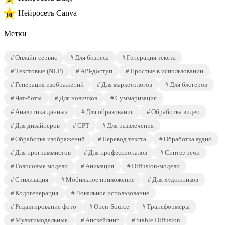
Нейросеть Canva
Метки
Онлайн-сервис
Для бизнеса
Генерация текста
Текстовые (NLP)
API-доступ
Простые в использовании
Генерация изображений
Для маркетологов
Для блогеров
Чат-боты
Для новичков
Суммаризация
Аналитика данных
Для образования
Обработка видео
Для дизайнеров
GPT
Для развлечения
Обработка изображений
Перевод текста
Обработка аудио
Для программистов
Для профессионалов
Синтез речи
Голосовые модели
Анимация
Diffusion-модели
Стилизация
Мобильное приложение
Для художников
Кодогенерация
Локальное использование
Редактирование фото
Open-Source
Трансформеры
Мультимодальные
Апскейлинг
Stable Diffusion