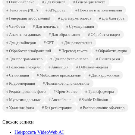
Онлайн-сервис
Для бизнеса
Генерация текста
Текстовые (NLP)
API-доступ
Простые в использовании
Генерация изображений
Для маркетологов
Для блогеров
Чат-боты
Для новичков
Суммаризация
Аналитика данных
Для образования
Обработка видео
Для дизайнеров
GPT
Для развлечения
Обработка изображений
Перевод текста
Обработка аудио
Для программистов
Для профессионалов
Синтез речи
Голосовые модели
Анимация
Diffusion-модели
Стилизация
Мобильное приложение
Для художников
Кодогенерация
Локальное использование
Редактирование фото
Open-Source
Трансформеры
Мультимодальные
Апскейлинг
Stable Diffusion
Удаление фона
Без регистрации
Распознавание объектов
Свежие записи
Нейросеть VideoWeb AI