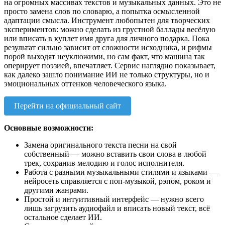
на огромных массивах текстов и музыкальных данных. Это не
просто замена слов по словарю, а попытка осмысленной
адаптации смысла. Инструмент любопытен для творческих
экспериментов: можно сделать из грустной баллады весёлую
или вписать в куплет имя друга для личного подарка. Пока
результат сильно зависит от сложности исходника, и рифмы
порой выходят неуклюжими, но сам факт, что машина так
оперирует поэзией, впечатляет. Сервис наглядно показывает,
как далеко зашло понимание ИИ не только структуры, но и
эмоциональных оттенков человеческого языка.
Перейти на официальный сайт
Основные возможности:
Замена оригинального текста песни на свой
собственный — можно вставить свои слова в любой
трек, сохранив мелодию и голос исполнителя.
Работа с разными музыкальными стилями и языками —
нейросеть справляется с поп-музыкой, рэпом, роком и
другими жанрами.
Простой и интуитивный интерфейс — нужно всего
лишь загрузить аудиофайл и вписать новый текст, всё
остальное сделает ИИ.