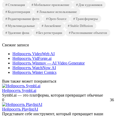
Стилизация
Мобильное приложение
Для художников
Кодогенерация
Локальное использование
Редактирование фото
Open-Source
Трансформеры
Мультимодальные
Апскейлинг
Stable Diffusion
Удаление фона
Без регистрации
Распознавание объектов
Свежие записи
Нейросеть VideoWeb AI
Нейросеть VidForge.ai
Нейросеть Winmov — AI Video Generator
Нейросеть WatchNow AI
Нейросеть Winter Comics
Вам также может понравиться
Нейросеть Symbl.ai
Symbl.ai — это платформа, которая превращает обычные
0
36
Нейросеть PlaylistAI
Представьте себе инструмент, который превращает ваши