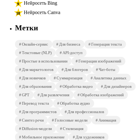
Нейросеть Bing
Нейросеть Canva
Метки
Онлайн-сервис
Для бизнеса
Генерация текста
Текстовые (NLP)
API-доступ
Простые в использовании
Генерация изображений
Для маркетологов
Для блогеров
Чат-боты
Для новичков
Суммаризация
Аналитика данных
Для образования
Обработка видео
Для дизайнеров
GPT
Для развлечения
Обработка изображений
Перевод текста
Обработка аудио
Для программистов
Для профессионалов
Синтез речи
Голосовые модели
Анимация
Diffusion-модели
Стилизация
Мобильное приложение
Для художников