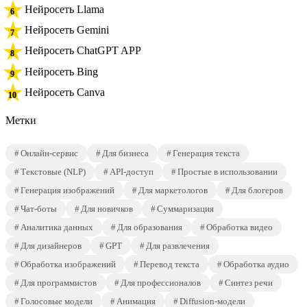
Нейросеть Llama
Нейросеть Gemini
Нейросеть ChatGPT APP
Нейросеть Bing
Нейросеть Canva
Метки
Онлайн-сервис
Для бизнеса
Генерация текста
Текстовые (NLP)
API-доступ
Простые в использовании
Генерация изображений
Для маркетологов
Для блогеров
Чат-боты
Для новичков
Суммаризация
Аналитика данных
Для образования
Обработка видео
Для дизайнеров
GPT
Для развлечения
Обработка изображений
Перевод текста
Обработка аудио
Для программистов
Для профессионалов
Синтез речи
Голосовые модели
Анимация
Diffusion-модели