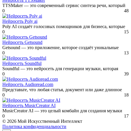
Нейросеть TTSMaker
TTSMaker — это современный сервис синтеза речи, который
0
48
Нейросеть Poly ai
Poly AI создаёт голосовых помощников для бизнеса, которые
0
15
Нейросеть Getsound
Getsound — это приложение, которое создаёт уникальные
0
13
Нейросеть Soundful
Soundful — это нейросеть для генерации музыки, которая
0
39
Нейросеть Audioread.com
Представьте, что любая статья, документ или даже длинное
0
18
Нейросеть MusicCreator AI
MusicCreator AI — это целый комбайн для создания музыки
0
17
© 2026 Мой Искусственный Интеллект
Политика конфиденциальности