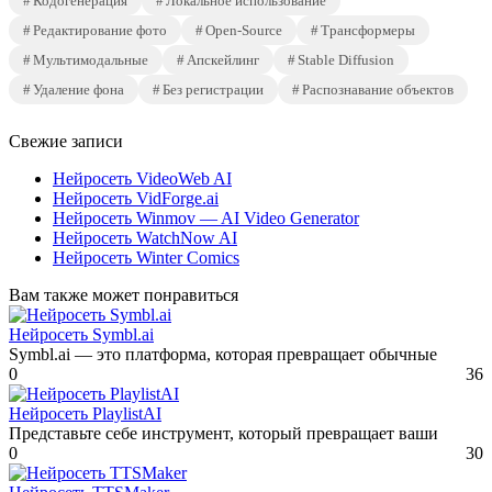
Кодогенерация
Локальное использование
Редактирование фото
Open-Source
Трансформеры
Мультимодальные
Апскейлинг
Stable Diffusion
Удаление фона
Без регистрации
Распознавание объектов
Свежие записи
Нейросеть VideoWeb AI
Нейросеть VidForge.ai
Нейросеть Winmov — AI Video Generator
Нейросеть WatchNow AI
Нейросеть Winter Comics
Вам также может понравиться
Нейросеть Symbl.ai
Symbl.ai — это платформа, которая превращает обычные
0
36
Нейросеть PlaylistAI
Представьте себе инструмент, который превращает ваши
0
30