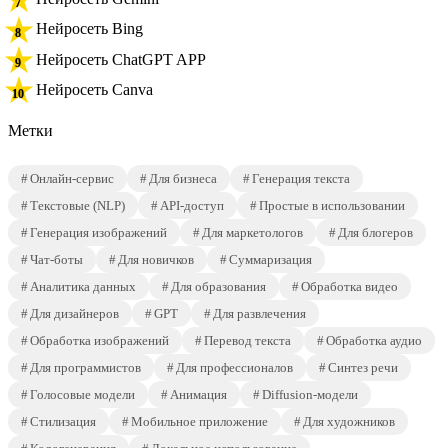
Нейросеть Bing
Нейросеть ChatGPT APP
Нейросеть Canva
Метки
Онлайн-сервис
Для бизнеса
Генерация текста
Текстовые (NLP)
API-доступ
Простые в использовании
Генерация изображений
Для маркетологов
Для блогеров
Чат-боты
Для новичков
Суммаризация
Аналитика данных
Для образования
Обработка видео
Для дизайнеров
GPT
Для развлечения
Обработка изображений
Перевод текста
Обработка аудио
Для программистов
Для профессионалов
Синтез речи
Голосовые модели
Анимация
Diffusion-модели
Стилизация
Мобильное приложение
Для художников