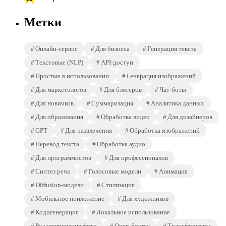
Метки
Онлайн-сервис
Для бизнеса
Генерация текста
Текстовые (NLP)
API-доступ
Простые в использовании
Генерация изображений
Для маркетологов
Для блогеров
Чат-боты
Для новичков
Суммаризация
Аналитика данных
Для образования
Обработка видео
Для дизайнеров
GPT
Для развлечения
Обработка изображений
Перевод текста
Обработка аудио
Для программистов
Для профессионалов
Синтез речи
Голосовые модели
Анимация
Diffusion-модели
Стилизация
Мобильное приложение
Для художников
Кодогенерация
Локальное использование
Редактирование фото
Open-Source
Трансформеры