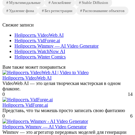
Мультимодальные
Апскейлинг
Stable Diffusion
Удаление фона
Без регистрации
Распознавание объектов
Свежие записи
Нейросеть VideoWeb AI
Нейросеть VidForge.ai
Нейросеть Winmov — AI Video Generator
Нейросеть WatchNow AI
Нейросеть Winter Comics
Вам также может понравиться
Нейросеть VideoWeb AI
VideoWeb AI — это целая творческая мастерская в одном
флаконе.
0
14
Нейросеть VidForge.ai
Представь, что ты можешь просто записать свою фантазию
0
6
Нейросеть Winmov — AI Video Generator
Winmov — это агрегатор передовых моделей для генерации