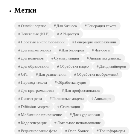
Метки
Онлайн-сервис
Для бизнеса
Генерация текста
Текстовые (NLP)
API-доступ
Простые в использовании
Генерация изображений
Для маркетологов
Для блогеров
Чат-боты
Для новичков
Суммаризация
Аналитика данных
Для образования
Обработка видео
Для дизайнеров
GPT
Для развлечения
Обработка изображений
Перевод текста
Обработка аудио
Для программистов
Для профессионалов
Синтез речи
Голосовые модели
Анимация
Diffusion-модели
Стилизация
Мобильное приложение
Для художников
Кодогенерация
Локальное использование
Редактирование фото
Open-Source
Трансформеры