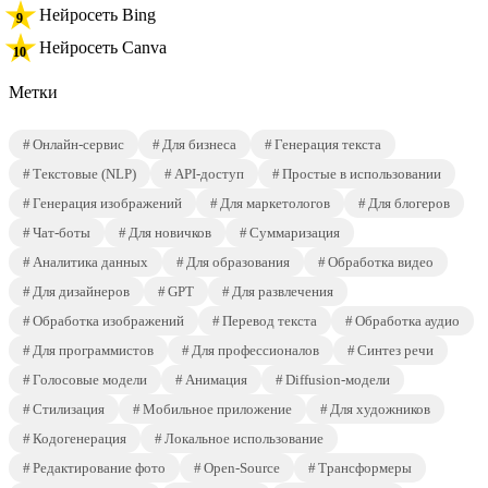
Нейросеть Bing
Нейросеть Canva
Метки
Онлайн-сервис
Для бизнеса
Генерация текста
Текстовые (NLP)
API-доступ
Простые в использовании
Генерация изображений
Для маркетологов
Для блогеров
Чат-боты
Для новичков
Суммаризация
Аналитика данных
Для образования
Обработка видео
Для дизайнеров
GPT
Для развлечения
Обработка изображений
Перевод текста
Обработка аудио
Для программистов
Для профессионалов
Синтез речи
Голосовые модели
Анимация
Diffusion-модели
Стилизация
Мобильное приложение
Для художников
Кодогенерация
Локальное использование
Редактирование фото
Open-Source
Трансформеры