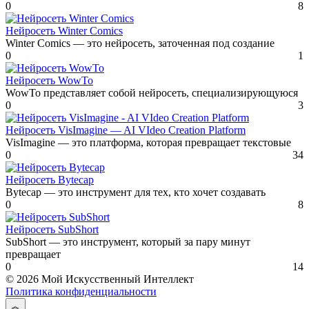
0
8
Нейросеть Winter Comics
Winter Comics — это нейросеть, заточенная под создание
0
1
Нейросеть WowTo
WowTo представляет собой нейросеть, специализирующуюся
0
3
Нейросеть VisImagine — AI VIdeo Creation Platform
VisImagine — это платформа, которая превращает текстовые
0
34
Нейросеть Bytecap
Bytecap — это инструмент для тех, кто хочет создавать
0
8
Нейросеть SubShort
SubShort — это инструмент, который за пару минут
превращает
0
14
© 2026 Мой Искусственный Интеллект
Политика конфиденциальности