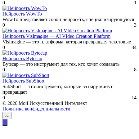
0
1
Нейросеть WowTo
WowTo представляет собой нейросеть, специализирующуюся
0
3
Нейросеть VisImagine — AI VIdeo Creation Platform
VisImagine — это платформа, которая превращает текстовые
0
34
Нейросеть Bytecap
Bytecap — это инструмент для тех, кто хочет создавать
0
8
Нейросеть SubShort
SubShort — это инструмент, который за пару минут
превращает
0
14
© 2026 Мой Искусственный Интеллект
Политика конфиденциальности