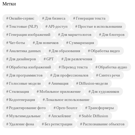
Метки
Онлайн-сервис
Для бизнеса
Генерация текста
Текстовые (NLP)
API-доступ
Простые в использовании
Генерация изображений
Для маркетологов
Для блогеров
Чат-боты
Для новичков
Суммаризация
Аналитика данных
Для образования
Обработка видео
Для дизайнеров
GPT
Для развлечения
Обработка изображений
Перевод текста
Обработка аудио
Для программистов
Для профессионалов
Синтез речи
Голосовые модели
Анимация
Diffusion-модели
Стилизация
Мобильное приложение
Для художников
Кодогенерация
Локальное использование
Редактирование фото
Open-Source
Трансформеры
Мультимодальные
Апскейлинг
Stable Diffusion
Удаление фона
Без регистрации
Распознавание объектов