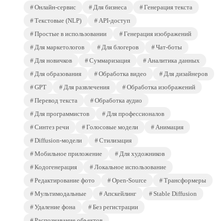
Онлайн-сервис
Для бизнеса
Генерация текста
Текстовые (NLP)
API-доступ
Простые в использовании
Генерация изображений
Для маркетологов
Для блогеров
Чат-боты
Для новичков
Суммаризация
Аналитика данных
Для образования
Обработка видео
Для дизайнеров
GPT
Для развлечения
Обработка изображений
Перевод текста
Обработка аудио
Для программистов
Для профессионалов
Синтез речи
Голосовые модели
Анимация
Diffusion-модели
Стилизация
Мобильное приложение
Для художников
Кодогенерация
Локальное использование
Редактирование фото
Open-Source
Трансформеры
Мультимодальные
Апскейлинг
Stable Diffusion
Удаление фона
Без регистрации
Распознавание объектов