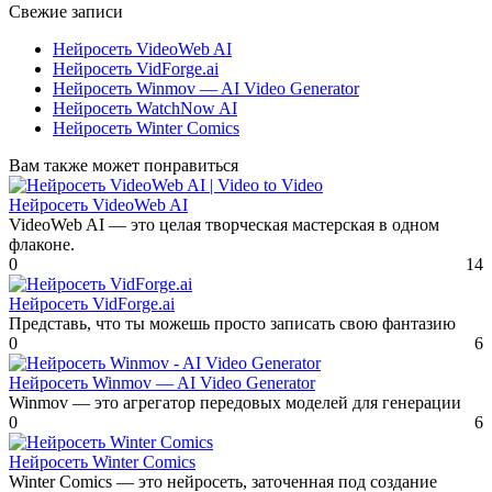
Свежие записи
Нейросеть VideoWeb AI
Нейросеть VidForge.ai
Нейросеть Winmov — AI Video Generator
Нейросеть WatchNow AI
Нейросеть Winter Comics
Вам также может понравиться
Нейросеть VideoWeb AI
VideoWeb AI — это целая творческая мастерская в одном
флаконе.
0
14
Нейросеть VidForge.ai
Представь, что ты можешь просто записать свою фантазию
0
6
Нейросеть Winmov — AI Video Generator
Winmov — это агрегатор передовых моделей для генерации
0
6
Нейросеть Winter Comics
Winter Comics — это нейросеть, заточенная под создание