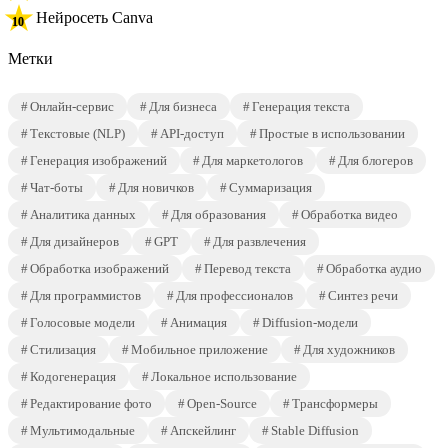
Нейросеть Canva
Метки
Онлайн-сервис
Для бизнеса
Генерация текста
Текстовые (NLP)
API-доступ
Простые в использовании
Генерация изображений
Для маркетологов
Для блогеров
Чат-боты
Для новичков
Суммаризация
Аналитика данных
Для образования
Обработка видео
Для дизайнеров
GPT
Для развлечения
Обработка изображений
Перевод текста
Обработка аудио
Для программистов
Для профессионалов
Синтез речи
Голосовые модели
Анимация
Diffusion-модели
Стилизация
Мобильное приложение
Для художников
Кодогенерация
Локальное использование
Редактирование фото
Open-Source
Трансформеры
Мультимодальные
Апскейлинг
Stable Diffusion