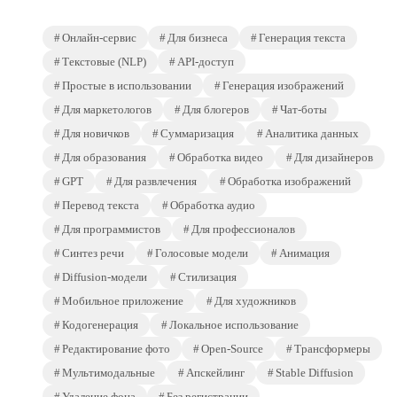
Онлайн-сервис
Для бизнеса
Генерация текста
Текстовые (NLP)
API-доступ
Простые в использовании
Генерация изображений
Для маркетологов
Для блогеров
Чат-боты
Для новичков
Суммаризация
Аналитика данных
Для образования
Обработка видео
Для дизайнеров
GPT
Для развлечения
Обработка изображений
Перевод текста
Обработка аудио
Для программистов
Для профессионалов
Синтез речи
Голосовые модели
Анимация
Diffusion-модели
Стилизация
Мобильное приложение
Для художников
Кодогенерация
Локальное использование
Редактирование фото
Open-Source
Трансформеры
Мультимодальные
Апскейлинг
Stable Diffusion
Удаление фона
Без регистрации