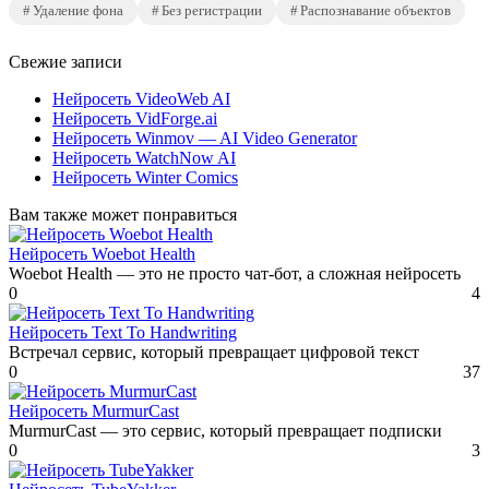
Удаление фона
Без регистрации
Распознавание объектов
Свежие записи
Нейросеть VideoWeb AI
Нейросеть VidForge.ai
Нейросеть Winmov — AI Video Generator
Нейросеть WatchNow AI
Нейросеть Winter Comics
Вам также может понравиться
Нейросеть Woebot Health
Woebot Health — это не просто чат-бот, а сложная нейросеть
0
4
Нейросеть Text To Handwriting
Встречал сервис, который превращает цифровой текст
0
37
Нейросеть MurmurCast
MurmurCast — это сервис, который превращает подписки
0
3