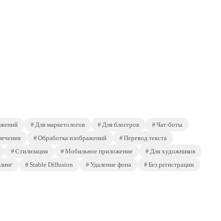
ажений
Для маркетологов
Для блогеров
Чат-боты
лечения
Обработка изображений
Перевод текста
Стилизация
Мобильное приложение
Для художников
линг
Stable Diffusion
Удаление фона
Без регистрации