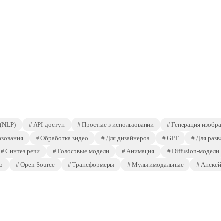
 (NLP)
API-доступ
Простые в использовании
Генерация изобр
азования
Обработка видео
Для дизайнеров
GPT
Для разв
Синтез речи
Голосовые модели
Анимация
Diffusion-модели
о
Open-Source
Трансформеры
Мультимодальные
Апскей