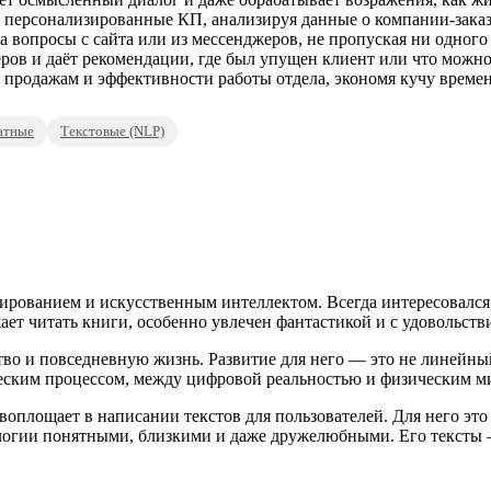
персонализированные КП, анализируя данные о компании-заказч
вопросы с сайта или из мессенджеров, не пропуская ни одного 
ов и даёт рекомендации, где был упущен клиент или что можно
 продажам и эффективности работы отдела, экономя кучу времен
атные
Текстовые (NLP)
ированием и искусственным интеллектом. Всегда интересовался
ает читать книги, особенно увлечен фантастикой и с удовольств
во и повседневную жизнь. Развитие для него — это не линейный 
еским процессом, между цифровой реальностью и физическим м
оплощает в написании текстов для пользователей. Для него это 
нологии понятными, близкими и даже дружелюбными. Его текст