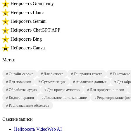
Нейросеть Grammarly
Нейросеть Llama
Нейросеть Gemini
Нейросеть ChatGPT APP
Нейросеть Bing
Нейросеть Canva
Метки
Онлайн-сервис
Для бизнеса
Генерация текста
Текстовые
Для новичков
Суммаризация
Аналитика данных
Для обр
Обработка аудио
Для программистов
Для профессионалов
Кодогенерация
Локальное использование
Редактирование фот
Распознавание объектов
Свежие записи
Нейросеть VideoWeb AI