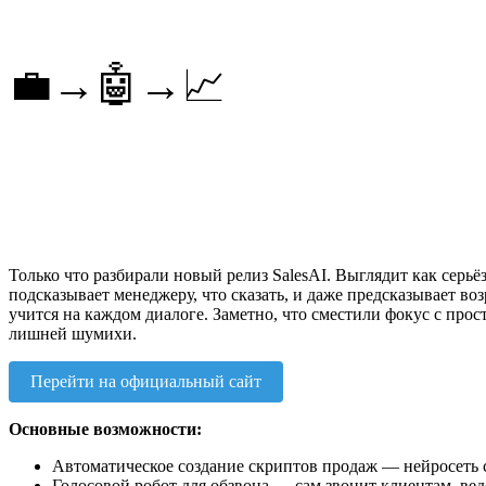
💼→🤖→📈
Только что разбирали новый релиз SalesAI. Выглядит как серьё
подсказывает менеджеру, что сказать, и даже предсказывает во
учится на каждом диалоге. Заметно, что сместили фокус с про
лишней шумихи.
Перейти на официальный сайт
Основные возможности:
Автоматическое создание скриптов продаж — нейросеть с
Голосовой робот для обзвона — сам звонит клиентам, ве