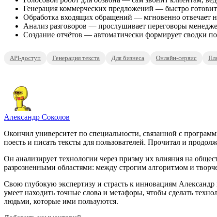
Генерация коммерческих предложений — быстро готовит 
Обработка входящих обращений — мгновенно отвечает на 
Анализ разговоров — прослушивает переговоры менеджер
Создание отчётов — автоматически формирует сводки по
API-доступ
Генерация текста
Для бизнеса
Онлайн-сервис
Пл
Александр Соколов
Окончил университет по специальности, связанной с программ
поесть и писать тексты для пользователей. Прочитал и продолж
Он анализирует технологии через призму их влияния на общест
разрозненными областями: между строгим алгоритмом и творч
Свою глубокую экспертизу и страсть к инновациям Александр в
умеет находить точные слова и метафоры, чтобы сделать тех
людьми, которые ими пользуются.