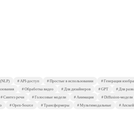
 (NLP)
API-доступ
Простые в использовании
Генерация изобр
азования
Обработка видео
Для дизайнеров
GPT
Для разв
Синтез речи
Голосовые модели
Анимация
Diffusion-модели
о
Open-Source
Трансформеры
Мультимодальные
Апскей