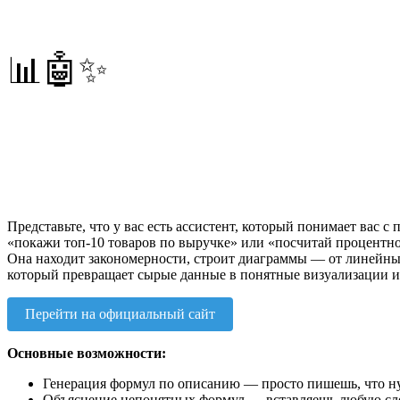
📊🤖✨
Представьте, что у вас есть ассистент, который понимает вас с
«покажи топ-10 товаров по выручке» или «посчитай процентное
Она находит закономерности, строит диаграммы — от линейных
который превращает сырые данные в понятные визуализации и
Перейти на официальный сайт
Основные возможности:
Генерация формул по описанию — просто пишешь, что нуж
Объяснение непонятных формул — вставляешь любую слож