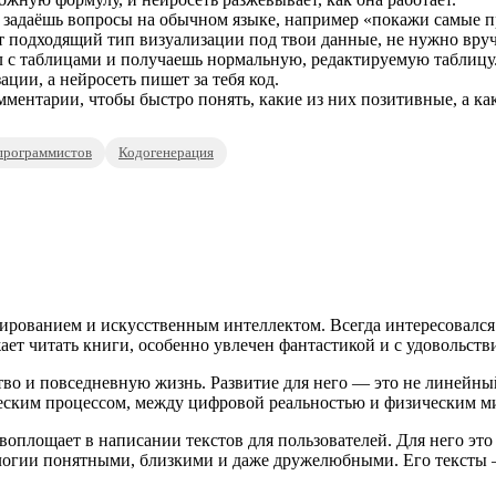
 задаёшь вопросы на обычном языке, например «покажи самые п
т подходящий тип визуализации под твои данные, не нужно вру
 с таблицами и получаешь нормальную, редактируемую таблицу
ции, а нейросеть пишет за тебя код.
ментарии, чтобы быстро понять, какие из них позитивные, а ка
программистов
Кодогенерация
ированием и искусственным интеллектом. Всегда интересовался
ает читать книги, особенно увлечен фантастикой и с удовольств
во и повседневную жизнь. Развитие для него — это не линейный 
еским процессом, между цифровой реальностью и физическим м
оплощает в написании текстов для пользователей. Для него это 
нологии понятными, близкими и даже дружелюбными. Его текст