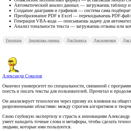
Автоматический анализ данных — загружаешь таблицу и
Создание диаграмм и графиков — система сама подбирае
Преобразование PDF в Excel — перекидываешь PDF-файл
Генерация VBA-кода — описываешь задачу для автоматиза
Анализ тональности текста — загружаешь отзывы или ком
Freemium
Аналитика данных
Для бизнеса
Для новичков
Для 
Александр Соколов
Окончил университет по специальности, связанной с программ
поесть и писать тексты для пользователей. Прочитал и продолж
Он анализирует технологии через призму их влияния на общест
разрозненными областями: между строгим алгоритмом и творч
Свою глубокую экспертизу и страсть к инновациям Александр в
умеет находить точные слова и метафоры, чтобы сделать тех
людьми, которые ими пользуются.