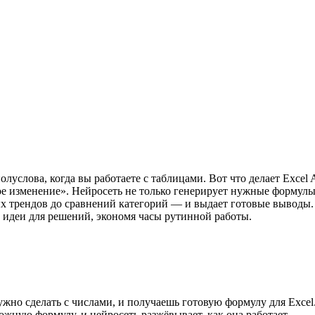
 полуслова, когда вы работаете с таблицами. Вот что делает Exc
 изменение». Нейросеть не только генерирует нужные формулы, 
 трендов до сравнений категорий — и выдает готовые выводы. 
 идеи для решений, экономя часы рутинной работы.
но сделать с числами, и получаешь готовую формулу для Excel
ную формулу, и нейросеть разжёвывает, как она работает.