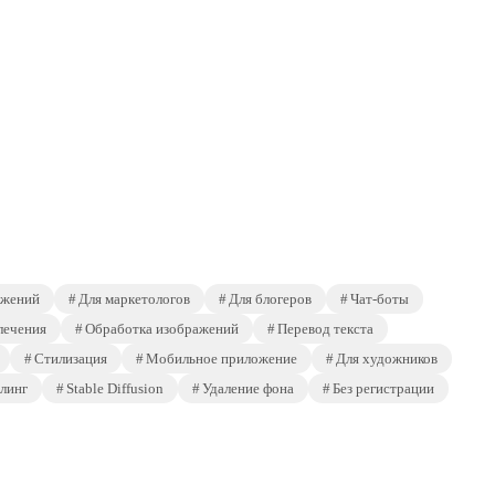
ажений
Для маркетологов
Для блогеров
Чат-боты
лечения
Обработка изображений
Перевод текста
Стилизация
Мобильное приложение
Для художников
линг
Stable Diffusion
Удаление фона
Без регистрации