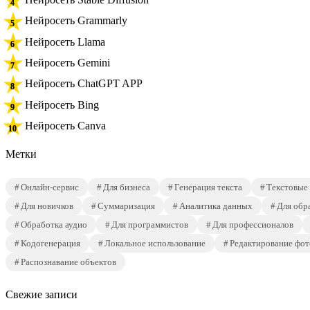
Нейросеть Grammarly
Нейросеть Llama
Нейросеть Gemini
Нейросеть ChatGPT APP
Нейросеть Bing
Нейросеть Canva
Метки
Онлайн-сервис
Для бизнеса
Генерация текста
Текстовые
Для новичков
Суммаризация
Аналитика данных
Для обр
Обработка аудио
Для программистов
Для профессионалов
Кодогенерация
Локальное использование
Редактирование фот
Распознавание объектов
Свежие записи