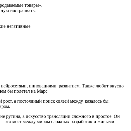
родаваемые товары».
чную настраивать.
.
кие негативные.
 нейросетями, инновациями, развитием. Также любит вкусно
ием бы полетел на Марс.
рост, а постоянный поиск связей между, казалось бы,
иром.
не рутина, а искусство трансляции сложного в простое. Он
ы — это мост между миром сложных разработок и живыми